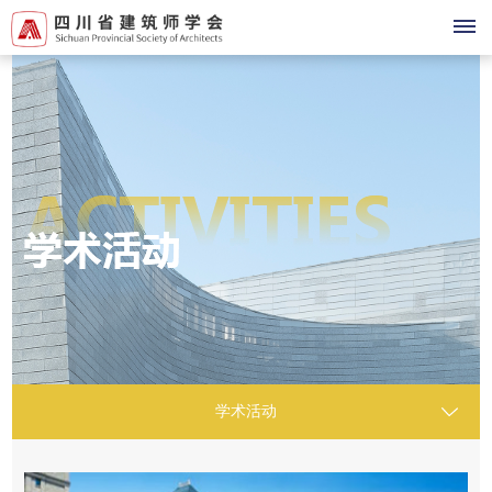
首
页
登
录
注
册
关
于
学术活动
我