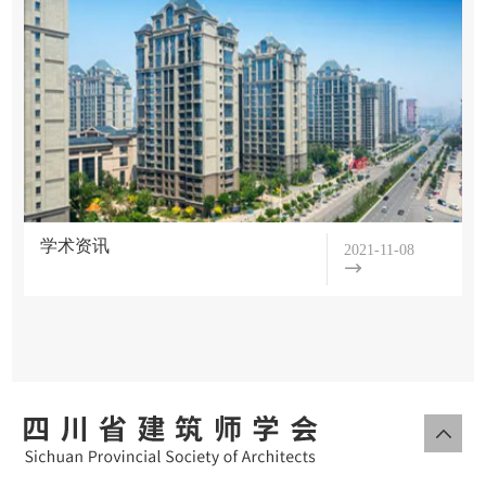
们
学
项
会
目
简
介
展
组
示
织
概
学
机
学术资讯
2021-11-08
念
构
术
方
分
案
支
活
工
机
动
程
构
会
学
项
章
员
目
程
会
活