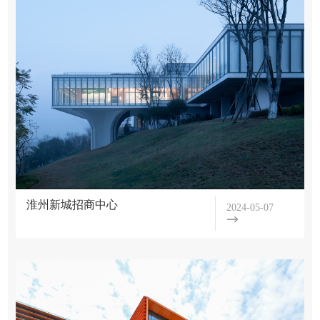
们
学
项
会
目
简
介
展
组
示
织
概
学
机
念
构
术
方
分
淮州新城招商中心
2024-05-07
案
支
活
工
机
动
程
构
会
学
项
章
员
目
程
会
活