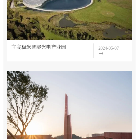
机
学
盟
构
术
活
咨
动
询
联
学
盟
宜宾极米智能光电产业园
2024-05-07
术
文
活
件
动