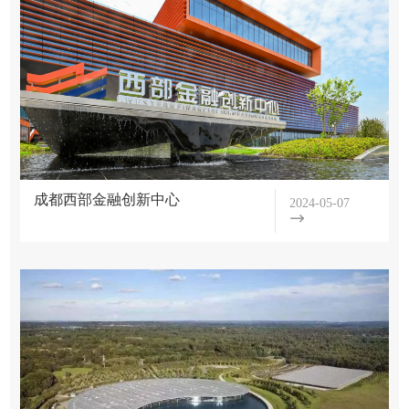
条
动
公
例
专
学
告
区
会
批
党
合
荣
复
作
的
誉
批
交
理
示
流
建
成都西部金融创新中心
事
学
2024-05-07
继
设
会
会
续
党
学
秘
文
教
建
书
件
育
会
活
处
上
学
动
级
联
术
组
文
交
盟
织
件
流
联