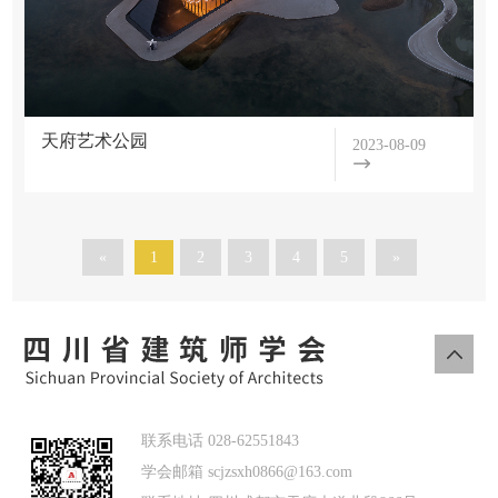
天府艺术公园
2023-08-09
«
1
2
3
4
5
»
联系电话 028-62551843
学会邮箱 scjzsxh0866@163.com