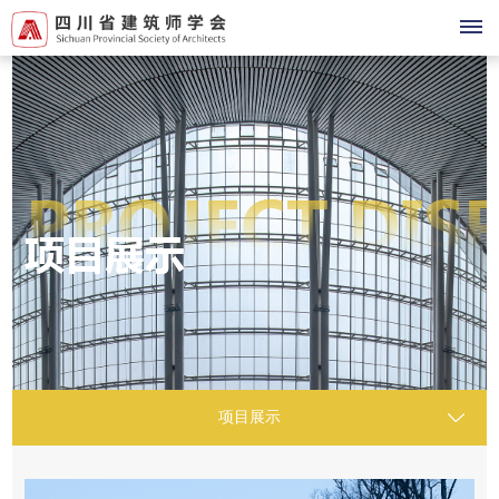
首
页
登
录
注
册
关
于
项目展示
我