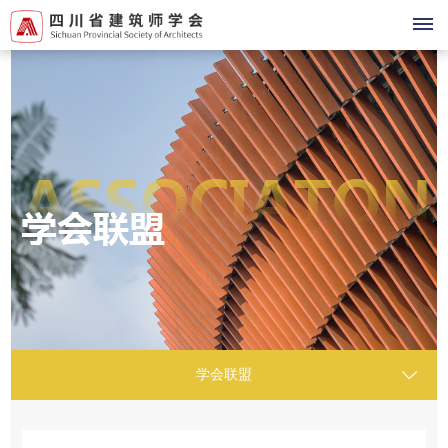
首
页
登
录
注
册
关
于
学会联盟
我