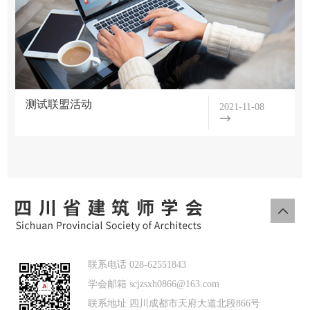
条
动
公
例
专
学
告
区
会
批
党
合
荣
复
作
测试联盟活动
2021-11-08
的
誉
批
交
理
示
流
建
事
学
继
设
会
会
续
党
学
秘
文
教
建
书
件
育
会
活
处
上
学
动
级
联
术
联系电话 028-62551843
组
文
学会邮箱 scjzsxh0866@163.com
交
盟
织
件
联系地址 四川成都市天府大道北段866号
流
联