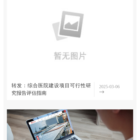
们
学
项
会
目
简
介
展
组
示
织
概
学
机
念
构
术
方
转发：综合医院建设项目可行性研
2025-03-06
分
究报告评估指南
案
支
活
工
机
动
程
构
会
学
项
章
员
目
程
会
活